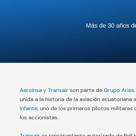
Más de 30 años de 
Aeroinsa
y
Transair
son parte de
Grupo Aries
unida a la historia de la aviación ecuatoriana
Infante
, uno de los primeros pilotos militares 
los accionistas.
Transair
es
representante autorizado de Bell 